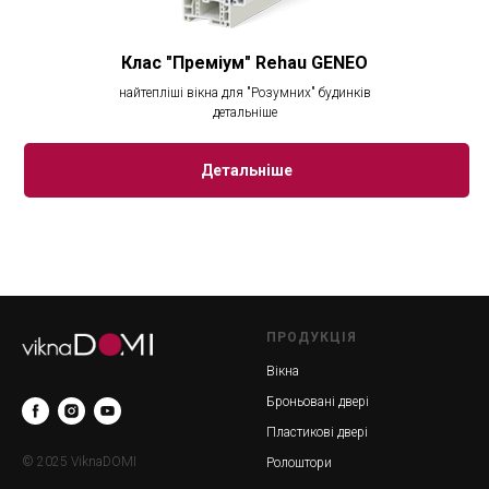
Клас "Преміум" Rehau GENEO
найтепліші вікна для "Розумних" будинків
детальніше
Детальніше
ПРОДУКЦІЯ
Вікна
Броньовані двері
Пластикові двері
© 2025 ViknaDOMI
Ролоштори