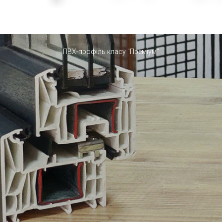
металопластикові вікна
Чернівці. Rehau Synego
ПВХ-профіль класу "Преміум"